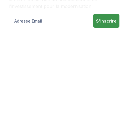
l’investissement pour la modernisation
S'inscrire
Informations
A propos
Nos services
Informations
Contact