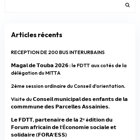
Articles récents
RECEPTION DE 200 BUS INTERURBAINS
𝗠𝗮𝗴𝗮𝗹 𝗱𝗲 𝗧𝗼𝘂𝗯𝗮 𝟮𝟬𝟮𝟲 : le FDTT aux cotés de la
délégation du MITTA
2ème session ordinaire du Conseil d’orientation.
Visite du 𝗖𝗼𝗻𝘀𝗲𝗶𝗹 𝗺𝘂𝗻𝗶𝗰𝗶𝗽𝗮𝗹 𝗱𝗲𝘀 𝗲𝗻𝗳𝗮𝗻𝘁𝘀 𝗱𝗲 𝗹𝗮
𝗰𝗼𝗺𝗺𝗺𝘂𝗻𝗲 𝗱𝗲𝘀 𝗣𝗮𝗿𝗰𝗲𝗹𝗹𝗲𝘀 𝗔𝘀𝘀𝗮𝗶𝗻𝗶𝗲𝘀.
𝗟𝗲 𝗙𝗗𝗧𝗧, 𝗽𝗮𝗿𝘁𝗲𝗻𝗮𝗶𝗿𝗲 𝗱𝗲 𝗹𝗮 𝟮ᵉ é𝗱𝗶𝘁𝗶𝗼𝗻 𝗱𝘂
𝗙𝗼𝗿𝘂𝗺 𝗮𝗳𝗿𝗶𝗰𝗮𝗶𝗻 𝗱𝗲 𝗹’É𝗰𝗼𝗻𝗼𝗺𝗶𝗲 𝘀𝗼𝗰𝗶𝗮𝗹𝗲 𝗲𝘁
𝘀𝗼𝗹𝗶𝗱𝗮𝗶𝗿𝗲 (𝗙𝗢𝗥𝗔’𝗘𝗦𝗦)