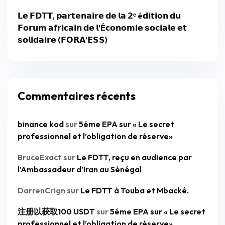
𝗟𝗲 𝗙𝗗𝗧𝗧, 𝗽𝗮𝗿𝘁𝗲𝗻𝗮𝗶𝗿𝗲 𝗱𝗲 𝗹𝗮 𝟮ᵉ é𝗱𝗶𝘁𝗶𝗼𝗻 𝗱𝘂
𝗙𝗼𝗿𝘂𝗺 𝗮𝗳𝗿𝗶𝗰𝗮𝗶𝗻 𝗱𝗲 𝗹’É𝗰𝗼𝗻𝗼𝗺𝗶𝗲 𝘀𝗼𝗰𝗶𝗮𝗹𝗲 𝗲𝘁
𝘀𝗼𝗹𝗶𝗱𝗮𝗶𝗿𝗲 (𝗙𝗢𝗥𝗔’𝗘𝗦𝗦)
Commentaires récents
binance kod
sur
5éme EPA sur « Le secret
professionnel et l’obligation de réserve»
BruceExact
sur
Le FDTT, reçu en audience par
l’Ambassadeur d’Iran au Sénégal
DarrenCrign
sur
Le FDTT à Touba et Mbacké.
注册以获取100 USDT
sur
5éme EPA sur « Le secret
professionnel et l’obligation de réserve»