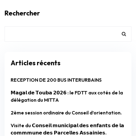
Rechercher
Articles récents
RECEPTION DE 200 BUS INTERURBAINS
𝗠𝗮𝗴𝗮𝗹 𝗱𝗲 𝗧𝗼𝘂𝗯𝗮 𝟮𝟬𝟮𝟲 : le FDTT aux cotés de la
délégation du MITTA
2ème session ordinaire du Conseil d’orientation.
Visite du 𝗖𝗼𝗻𝘀𝗲𝗶𝗹 𝗺𝘂𝗻𝗶𝗰𝗶𝗽𝗮𝗹 𝗱𝗲𝘀 𝗲𝗻𝗳𝗮𝗻𝘁𝘀 𝗱𝗲 𝗹𝗮
𝗰𝗼𝗺𝗺𝗺𝘂𝗻𝗲 𝗱𝗲𝘀 𝗣𝗮𝗿𝗰𝗲𝗹𝗹𝗲𝘀 𝗔𝘀𝘀𝗮𝗶𝗻𝗶𝗲𝘀.