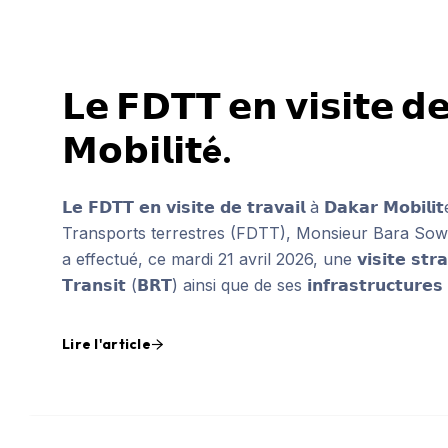
𝗟𝗲 𝗙𝗗𝗧𝗧 𝗲𝗻 𝘃𝗶𝘀𝗶𝘁𝗲 𝗱𝗲
𝗠𝗼𝗯𝗶𝗹𝗶𝘁é.
𝗟𝗲 𝗙𝗗𝗧𝗧 𝗲𝗻 𝘃𝗶𝘀𝗶𝘁𝗲 𝗱𝗲 𝘁𝗿𝗮𝘃𝗮𝗶𝗹 à 𝗗𝗮𝗸𝗮
Transports terrestres (FDTT), Monsieur Bara Sow
a effectué, ce mardi 21 avril 2026, une 𝘃𝗶𝘀𝗶𝘁𝗲 𝘀𝘁𝗿𝗮𝘁é𝗴𝗶
𝗧𝗿𝗮𝗻𝘀𝗶𝘁 (𝗕𝗥𝗧) ainsi que de ses 𝗶𝗻𝗳𝗿𝗮𝘀𝘁𝗿𝘂𝗰𝘁𝘂𝗿𝗲𝘀
Lire l'article