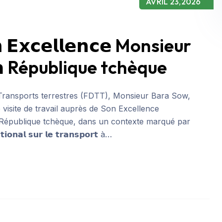
AVRIL 23,2026
𝗻 𝗘𝘅𝗰𝗲𝗹𝗹𝗲𝗻𝗰𝗲 Monsieur
 𝗹𝗮 République tchèque
Transports terrestres (FDTT), Monsieur Bara Sow,
visite de travail auprès de Son Excellence
e la République tchèque, dans un contexte marqué par
𝗮𝗹 𝘀𝘂𝗿 𝗹𝗲 𝘁𝗿𝗮𝗻𝘀𝗽𝗼𝗿𝘁 à…