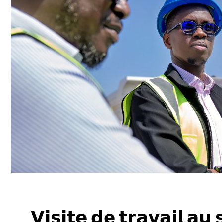
𝗩𝗶𝘀𝗶𝘁𝗲 𝗱𝗲 𝘁𝗿𝗮𝘃𝗮𝗶𝗹 𝗮