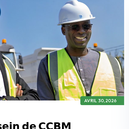
AVRIL 30,2026
 𝘀𝗲𝗶𝗻 𝗱𝗲 𝗖𝗖𝗕𝗠