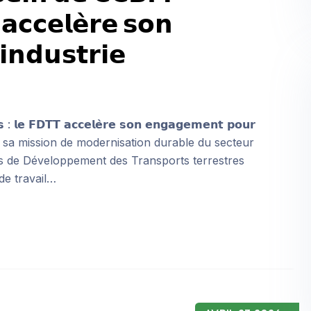
𝗮𝗰𝗰𝗲𝗹𝗲̀𝗿𝗲 𝘀𝗼𝗻
𝗻𝗱𝘂𝘀𝘁𝗿𝗶𝗲
𝗲𝘀 : 𝗹𝗲 𝗙𝗗𝗧𝗧 𝗮𝗰𝗰𝗲𝗹𝗲̀𝗿𝗲 𝘀𝗼𝗻 𝗲𝗻𝗴𝗮𝗴𝗲𝗺𝗲𝗻𝘁 𝗽𝗼𝘂𝗿
le cadre de sa mission de modernisation durable du secteur
nds de Développement des Transports terrestres
de travail…