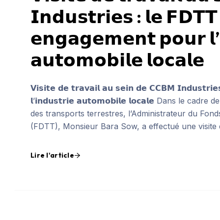
𝗜𝗻𝗱𝘂𝘀𝘁𝗿𝗶𝗲𝘀 : 𝗹𝗲 𝗙𝗗𝗧𝗧 
𝗲𝗻𝗴𝗮𝗴𝗲𝗺𝗲𝗻𝘁 𝗽𝗼𝘂𝗿 𝗹’
𝗮𝘂𝘁𝗼𝗺𝗼𝗯𝗶𝗹𝗲 𝗹𝗼𝗰𝗮𝗹𝗲
𝗩𝗶𝘀𝗶𝘁𝗲 𝗱𝗲 𝘁𝗿𝗮𝘃𝗮𝗶𝗹 𝗮𝘂 𝘀𝗲𝗶𝗻 𝗱𝗲 𝗖𝗖𝗕𝗠 𝗜𝗻𝗱𝘂𝘀𝘁𝗿𝗶
𝗹’𝗶𝗻𝗱𝘂𝘀𝘁𝗿𝗶𝗲 𝗮𝘂𝘁𝗼𝗺𝗼𝗯𝗶𝗹𝗲 𝗹𝗼𝗰𝗮𝗹𝗲 Dans 
des transports terrestres, l’Administrateur du Fo
(FDTT), Monsieur Bara Sow, a effectué une visite 
Lire l'article