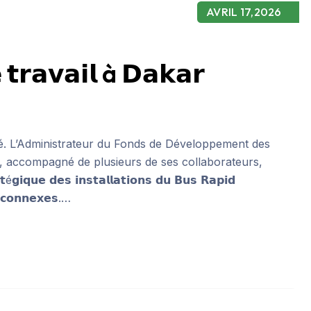
AVRIL 17,2026
 𝘁𝗿𝗮𝘃𝗮𝗶𝗹 à 𝗗𝗮𝗸𝗮𝗿
 𝗠𝗼𝗯𝗶𝗹𝗶𝘁é. L’Administrateur du Fonds de Développement des
, accompagné de plusieurs de ses collaborateurs,
𝘂𝗲 𝗱𝗲𝘀 𝗶𝗻𝘀𝘁𝗮𝗹𝗹𝗮𝘁𝗶𝗼𝗻𝘀 𝗱𝘂 𝗕𝘂𝘀 𝗥𝗮𝗽𝗶𝗱
 𝗰𝗼𝗻𝗻𝗲𝘅𝗲𝘀.…