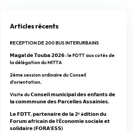
Articles récents
RECEPTION DE 200 BUS INTERURBAINS
𝗠𝗮𝗴𝗮𝗹 𝗱𝗲 𝗧𝗼𝘂𝗯𝗮 𝟮𝟬𝟮𝟲 : le FDTT aux cotés de
la délégation du MITTA
2ème session ordinaire du Conseil
d’orientation.
Visite du 𝗖𝗼𝗻𝘀𝗲𝗶𝗹 𝗺𝘂𝗻𝗶𝗰𝗶𝗽𝗮𝗹 𝗱𝗲𝘀 𝗲𝗻𝗳𝗮𝗻𝘁𝘀 𝗱𝗲
𝗹𝗮 𝗰𝗼𝗺𝗺𝗺𝘂𝗻𝗲 𝗱𝗲𝘀 𝗣𝗮𝗿𝗰𝗲𝗹𝗹𝗲𝘀 𝗔𝘀𝘀𝗮𝗶𝗻𝗶𝗲𝘀.
𝗟𝗲 𝗙𝗗𝗧𝗧, 𝗽𝗮𝗿𝘁𝗲𝗻𝗮𝗶𝗿𝗲 𝗱𝗲 𝗹𝗮 𝟮ᵉ é𝗱𝗶𝘁𝗶𝗼𝗻 𝗱𝘂
𝗙𝗼𝗿𝘂𝗺 𝗮𝗳𝗿𝗶𝗰𝗮𝗶𝗻 𝗱𝗲 𝗹’É𝗰𝗼𝗻𝗼𝗺𝗶𝗲 𝘀𝗼𝗰𝗶𝗮𝗹𝗲 𝗲𝘁
𝘀𝗼𝗹𝗶𝗱𝗮𝗶𝗿𝗲 (𝗙𝗢𝗥𝗔’𝗘𝗦𝗦)