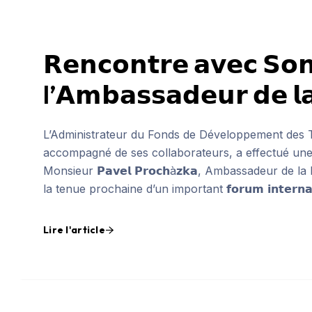
𝗥𝗲𝗻𝗰𝗼𝗻𝘁𝗿𝗲 𝗮𝘃𝗲𝗰 𝗦𝗼
l’𝗔𝗺𝗯𝗮𝘀𝘀𝗮𝗱𝗲𝘂𝗿 𝗱
L’Administrateur du Fonds de Développement des 
accompagné de ses collaborateurs, a effectué une 
Monsieur 𝗣𝗮𝘃𝗲𝗹 𝗣𝗿𝗼𝗰𝗵à𝘇𝗸𝗮, Ambassadeur d
la tenue prochaine d’un important 𝗳𝗼𝗿𝘂𝗺 𝗶𝗻𝘁𝗲𝗿𝗻𝗮𝘁𝗶𝗼
Lire l'article