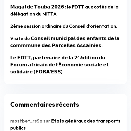
𝗠𝗮𝗴𝗮𝗹 𝗱𝗲 𝗧𝗼𝘂𝗯𝗮 𝟮𝟬𝟮𝟲 : le FDTT aux cotés de la
délégation du MITTA
2ème session ordinaire du Conseil d’orientation.
Visite du 𝗖𝗼𝗻𝘀𝗲𝗶𝗹 𝗺𝘂𝗻𝗶𝗰𝗶𝗽𝗮𝗹 𝗱𝗲𝘀 𝗲𝗻𝗳𝗮𝗻𝘁𝘀 𝗱𝗲 𝗹𝗮
𝗰𝗼𝗺𝗺𝗺𝘂𝗻𝗲 𝗱𝗲𝘀 𝗣𝗮𝗿𝗰𝗲𝗹𝗹𝗲𝘀 𝗔𝘀𝘀𝗮𝗶𝗻𝗶𝗲𝘀.
𝗟𝗲 𝗙𝗗𝗧𝗧, 𝗽𝗮𝗿𝘁𝗲𝗻𝗮𝗶𝗿𝗲 𝗱𝗲 𝗹𝗮 𝟮ᵉ é𝗱𝗶𝘁𝗶𝗼𝗻 𝗱𝘂
𝗙𝗼𝗿𝘂𝗺 𝗮𝗳𝗿𝗶𝗰𝗮𝗶𝗻 𝗱𝗲 𝗹’É𝗰𝗼𝗻𝗼𝗺𝗶𝗲 𝘀𝗼𝗰𝗶𝗮𝗹𝗲 𝗲𝘁
𝘀𝗼𝗹𝗶𝗱𝗮𝗶𝗿𝗲 (𝗙𝗢𝗥𝗔’𝗘𝗦𝗦)
Commentaires récents
mostbet_rsSa
sur
Etats généraux des transports
publics