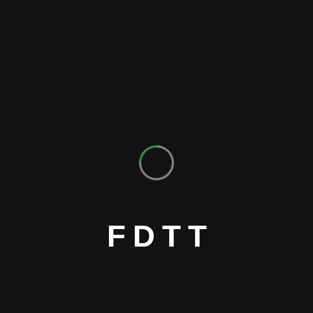
Leave A Comment
F
D
T
T