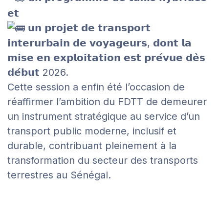
𝗲𝘁
𝘂𝗻 𝗽𝗿𝗼𝗷𝗲𝘁 𝗱𝗲 𝘁𝗿𝗮𝗻𝘀𝗽𝗼𝗿𝘁
𝗶𝗻𝘁𝗲𝗿𝘂𝗿𝗯𝗮𝗶𝗻 𝗱𝗲 𝘃𝗼𝘆𝗮𝗴𝗲𝘂𝗿𝘀, 𝗱𝗼𝗻𝘁 𝗹𝗮
𝗺𝗶𝘀𝗲 𝗲𝗻 𝗲𝘅𝗽𝗹𝗼𝗶𝘁𝗮𝘁𝗶𝗼𝗻 𝗲𝘀𝘁 𝗽𝗿𝗲́𝘃𝘂𝗲 𝗱𝗲̀𝘀
𝗱𝗲́𝗯𝘂𝘁 2026.
Cette session a enfin été l’occasion de
réaffirmer l’ambition du FDTT de demeurer
un instrument stratégique au service d’un
transport public moderne, inclusif et
durable, contribuant pleinement à la
transformation du secteur des transports
terrestres au Sénégal.