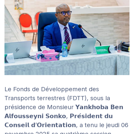
Le Fonds de Développement des
Transports terrestres (FDTT), sous la
présidence de Monsieur 𝗬𝗮𝗻𝗸𝗵𝗼𝗯𝗮 𝗕𝗲𝗻
𝗔𝗹𝗳𝗼𝘂𝘀𝘀𝗲𝘆𝗻𝗶 𝗦𝗼𝗻𝗸𝗼, 𝗣𝗿𝗲́𝘀𝗶𝗱𝗲𝗻𝘁 𝗱𝘂
𝗖𝗼𝗻𝘀𝗲𝗶𝗹 𝗱’𝗢𝗿𝗶𝗲𝗻𝘁𝗮𝘁𝗶𝗼𝗻, a tenu le jeudi 06
novembre 2025 sa quatrième session