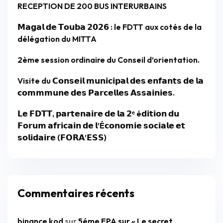
RECEPTION DE 200 BUS INTERURBAINS
𝗠𝗮𝗴𝗮𝗹 𝗱𝗲 𝗧𝗼𝘂𝗯𝗮 𝟮𝟬𝟮𝟲 : le FDTT aux cotés de la
délégation du MITTA
2ème session ordinaire du Conseil d’orientation.
Visite du 𝗖𝗼𝗻𝘀𝗲𝗶𝗹 𝗺𝘂𝗻𝗶𝗰𝗶𝗽𝗮𝗹 𝗱𝗲𝘀 𝗲𝗻𝗳𝗮𝗻𝘁𝘀 𝗱𝗲 𝗹𝗮
𝗰𝗼𝗺𝗺𝗺𝘂𝗻𝗲 𝗱𝗲𝘀 𝗣𝗮𝗿𝗰𝗲𝗹𝗹𝗲𝘀 𝗔𝘀𝘀𝗮𝗶𝗻𝗶𝗲𝘀.
𝗟𝗲 𝗙𝗗𝗧𝗧, 𝗽𝗮𝗿𝘁𝗲𝗻𝗮𝗶𝗿𝗲 𝗱𝗲 𝗹𝗮 𝟮ᵉ é𝗱𝗶𝘁𝗶𝗼𝗻 𝗱𝘂
𝗙𝗼𝗿𝘂𝗺 𝗮𝗳𝗿𝗶𝗰𝗮𝗶𝗻 𝗱𝗲 𝗹’É𝗰𝗼𝗻𝗼𝗺𝗶𝗲 𝘀𝗼𝗰𝗶𝗮𝗹𝗲 𝗲𝘁
𝘀𝗼𝗹𝗶𝗱𝗮𝗶𝗿𝗲 (𝗙𝗢𝗥𝗔’𝗘𝗦𝗦)
Commentaires récents
binance kod
sur
5éme EPA sur « Le secret