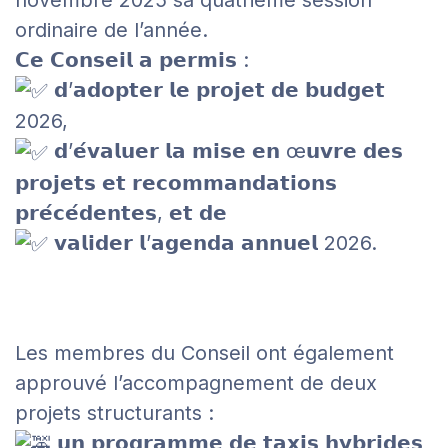
ordinaire de l’année.
𝗖𝗲 𝗖𝗼𝗻𝘀𝗲𝗶𝗹 𝗮 𝗽𝗲𝗿𝗺𝗶𝘀 :
𝗱’𝗮𝗱𝗼𝗽𝘁𝗲𝗿 𝗹𝗲 𝗽𝗿𝗼𝗷𝗲𝘁 𝗱𝗲 𝗯𝘂𝗱𝗴𝗲𝘁
2026,
𝗱’𝗲́𝘃𝗮𝗹𝘂𝗲𝗿 𝗹𝗮 𝗺𝗶𝘀𝗲 𝗲𝗻 œ𝘂𝘃𝗿𝗲 𝗱𝗲𝘀
𝗽𝗿𝗼𝗷𝗲𝘁𝘀 𝗲𝘁 𝗿𝗲𝗰𝗼𝗺𝗺𝗮𝗻𝗱𝗮𝘁𝗶𝗼𝗻𝘀
𝗽𝗿𝗲́𝗰𝗲́𝗱𝗲𝗻𝘁𝗲𝘀, 𝗲𝘁 𝗱𝗲
𝘃𝗮𝗹𝗶𝗱𝗲𝗿 𝗹’𝗮𝗴𝗲𝗻𝗱𝗮 𝗮𝗻𝗻𝘂𝗲𝗹 2026.
Les membres du Conseil ont également
approuvé l’accompagnement de deux
projets structurants :
𝘂𝗻 𝗽𝗿𝗼𝗴𝗿𝗮𝗺𝗺𝗲 𝗱𝗲 𝘁𝗮𝘅𝗶𝘀 𝗵𝘆𝗯𝗿𝗶𝗱𝗲𝘀