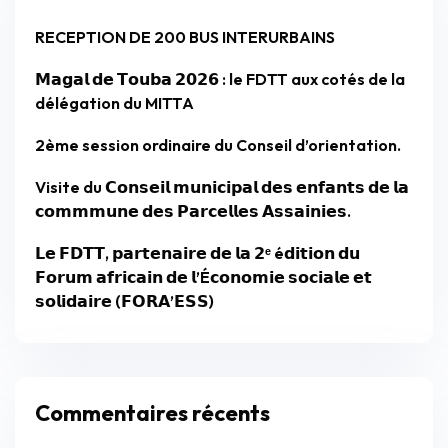
RECEPTION DE 200 BUS INTERURBAINS
𝗠𝗮𝗴𝗮𝗹 𝗱𝗲 𝗧𝗼𝘂𝗯𝗮 𝟮𝟬𝟮𝟲 : le FDTT aux cotés de la
délégation du MITTA
2ème session ordinaire du Conseil d’orientation.
Visite du 𝗖𝗼𝗻𝘀𝗲𝗶𝗹 𝗺𝘂𝗻𝗶𝗰𝗶𝗽𝗮𝗹 𝗱𝗲𝘀 𝗲𝗻𝗳𝗮𝗻𝘁𝘀 𝗱𝗲 𝗹𝗮
𝗰𝗼𝗺𝗺𝗺𝘂𝗻𝗲 𝗱𝗲𝘀 𝗣𝗮𝗿𝗰𝗲𝗹𝗹𝗲𝘀 𝗔𝘀𝘀𝗮𝗶𝗻𝗶𝗲𝘀.
𝗟𝗲 𝗙𝗗𝗧𝗧, 𝗽𝗮𝗿𝘁𝗲𝗻𝗮𝗶𝗿𝗲 𝗱𝗲 𝗹𝗮 𝟮ᵉ é𝗱𝗶𝘁𝗶𝗼𝗻 𝗱𝘂
𝗙𝗼𝗿𝘂𝗺 𝗮𝗳𝗿𝗶𝗰𝗮𝗶𝗻 𝗱𝗲 𝗹’É𝗰𝗼𝗻𝗼𝗺𝗶𝗲 𝘀𝗼𝗰𝗶𝗮𝗹𝗲 𝗲𝘁
𝘀𝗼𝗹𝗶𝗱𝗮𝗶𝗿𝗲 (𝗙𝗢𝗥𝗔’𝗘𝗦𝗦)
Commentaires récents