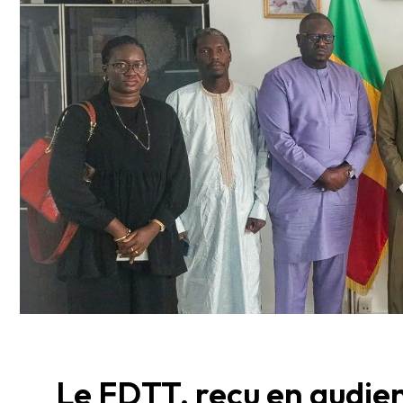
Le FDTT, reçu en audie