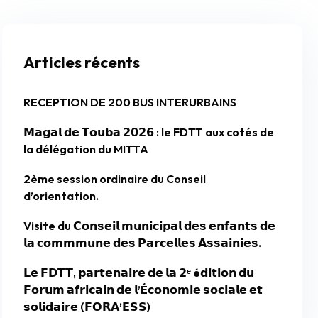
Articles récents
RECEPTION DE 200 BUS INTERURBAINS
𝗠𝗮𝗴𝗮𝗹 𝗱𝗲 𝗧𝗼𝘂𝗯𝗮 𝟮𝟬𝟮𝟲 : le FDTT aux cotés de
la délégation du MITTA
2ème session ordinaire du Conseil
d’orientation.
Visite du 𝗖𝗼𝗻𝘀𝗲𝗶𝗹 𝗺𝘂𝗻𝗶𝗰𝗶𝗽𝗮𝗹 𝗱𝗲𝘀 𝗲𝗻𝗳𝗮𝗻𝘁𝘀 𝗱𝗲
𝗹𝗮 𝗰𝗼𝗺𝗺𝗺𝘂𝗻𝗲 𝗱𝗲𝘀 𝗣𝗮𝗿𝗰𝗲𝗹𝗹𝗲𝘀 𝗔𝘀𝘀𝗮𝗶𝗻𝗶𝗲𝘀.
𝗟𝗲 𝗙𝗗𝗧𝗧, 𝗽𝗮𝗿𝘁𝗲𝗻𝗮𝗶𝗿𝗲 𝗱𝗲 𝗹𝗮 𝟮ᵉ é𝗱𝗶𝘁𝗶𝗼𝗻 𝗱𝘂
𝗙𝗼𝗿𝘂𝗺 𝗮𝗳𝗿𝗶𝗰𝗮𝗶𝗻 𝗱𝗲 𝗹’É𝗰𝗼𝗻𝗼𝗺𝗶𝗲 𝘀𝗼𝗰𝗶𝗮𝗹𝗲 𝗲𝘁
𝘀𝗼𝗹𝗶𝗱𝗮𝗶𝗿𝗲 (𝗙𝗢𝗥𝗔’𝗘𝗦𝗦)