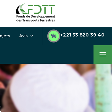
+221 33 820 39 40
ojets
Avis
5