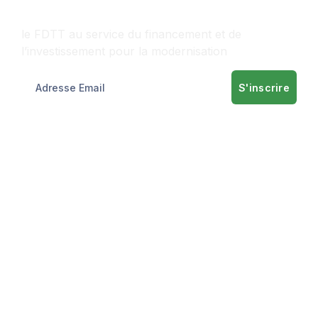
Contactez-nous
le FDTT au service du financement et de
l’investissement pour la modernisation
S'inscrire
Informations
A propos
Nos services
Informations