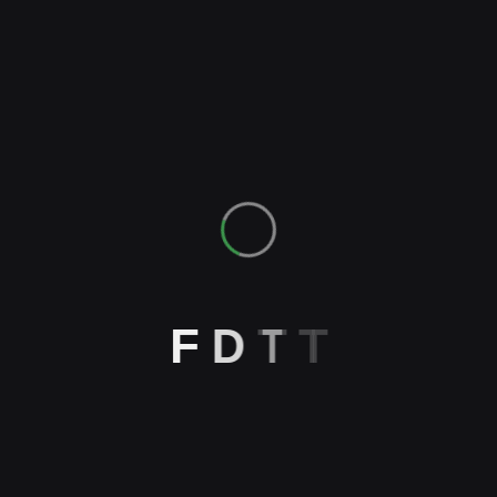
Lorem ipsum dolor sit amet
consectet adipiscing elit, sed do
eiusmod tempor incididunt ut labore
et.
Clients Testimonial
F
D
T
T